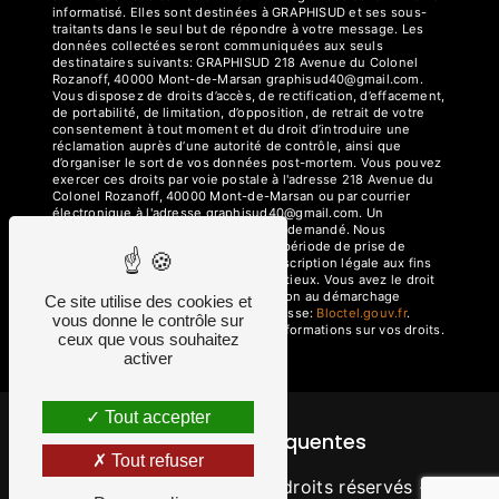
informatisé. Elles sont destinées à GRAPHISUD et ses sous-
traitants dans le seul but de répondre à votre message. Les
données collectées seront communiquées aux seuls
destinataires suivants: GRAPHISUD 218 Avenue du Colonel
Rozanoff, 40000 Mont-de-Marsan graphisud40@gmail.com.
Vous disposez de droits d’accès, de rectification, d’effacement,
de portabilité, de limitation, d’opposition, de retrait de votre
consentement à tout moment et du droit d’introduire une
réclamation auprès d’une autorité de contrôle, ainsi que
d’organiser le sort de vos données post-mortem. Vous pouvez
exercer ces droits par voie postale à l'adresse 218 Avenue du
Colonel Rozanoff, 40000 Mont-de-Marsan ou par courrier
électronique à l'adresse graphisud40@gmail.com. Un
justificatif d'identité pourra vous être demandé. Nous
conservons vos données pendant la période de prise de
contact puis pendant la durée de prescription légale aux fins
probatoires et de gestion des contentieux. Vous avez le droit
de vous inscrire sur la liste d'opposition au démarchage
Ce site utilise des cookies et
téléphonique, disponible à cette adresse:
Bloctel.gouv.fr
.
vous donne le contrôle sur
Consultez le site cnil.fr pour plus d’informations sur vos droits.
ceux que vous souhaitez
activer
Tout accepter
Recherches fréquentes
Tout refuser
©
Vistalid
- 2026 - Tous droits réservés -