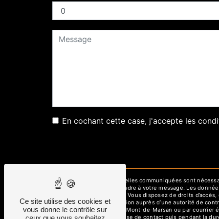
En cochant cette case, j'accepte les condi
** Les données personnelles communiquées sont nécessaires
dans le seul but de répondre à votre message. Les donné
graphisud40@gmail.com. Vous disposez de droits d’accès, de 
Ce site utilise des cookies et
d’introduire une réclamation auprès d’une autorité de cont
vous donne le contrôle sur
Colonel Rozanoff, 40000 Mont-de-Marsan ou par courrier é
ceux que vous souhaitez
pendant la période de prise de contact puis pendant la duré