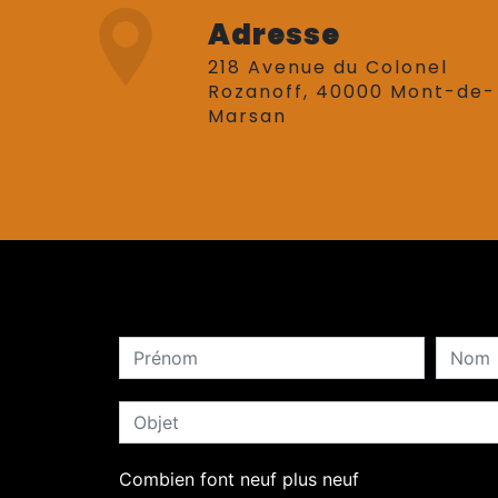
Adresse
218 Avenue du Colonel
Rozanoff, 40000 Mont-de-
Marsan
Combien font neuf plus neuf