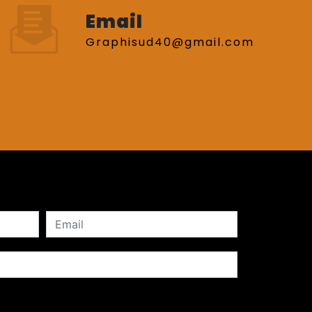
Email
graphisud40@gmail.com