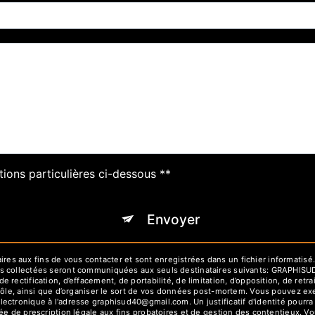
tions particulières ci-dessous **
Envoyer
 aux fins de vous contacter et sont enregistrées dans un fichier informatisé.
es collectées seront communiquées aux seuls destinataires suivants: GRAPHIS
rectification, d’effacement, de portabilité, de limitation, d’opposition, de ret
rôle, ainsi que d’organiser le sort de vos données post-mortem. Vous pouvez exe
lectronique à l'adresse graphisud40@gmail.com. Un justificatif d'identité pou
e de prescription légale aux fins probatoires et de gestion des contentieux. Vous