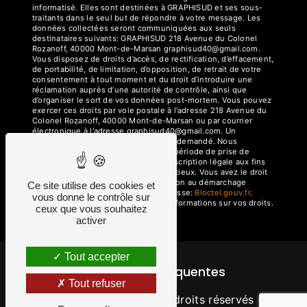
informatisé. Elles sont destinées à GRAPHISUD et ses sous-
traitants dans le seul but de répondre à votre message. Les
données collectées seront communiquées aux seuls
destinataires suivants: GRAPHISUD 218 Avenue du Colonel
Rozanoff, 40000 Mont-de-Marsan graphisud40@gmail.com.
Vous disposez de droits d’accès, de rectification, d’effacement,
de portabilité, de limitation, d’opposition, de retrait de votre
consentement à tout moment et du droit d’introduire une
réclamation auprès d’une autorité de contrôle, ainsi que
d’organiser le sort de vos données post-mortem. Vous pouvez
exercer ces droits par voie postale à l'adresse 218 Avenue du
Colonel Rozanoff, 40000 Mont-de-Marsan ou par courrier
électronique à l'adresse graphisud40@gmail.com. Un
justificatif d'identité pourra vous être demandé. Nous
conservons vos données pendant la période de prise de
contact puis pendant la durée de prescription légale aux fins
probatoires et de gestion des contentieux. Vous avez le droit
de vous inscrire sur la liste d'opposition au démarchage
Ce site utilise des cookies et
téléphonique, disponible à cette adresse:
Bloctel.gouv.fr
.
vous donne le contrôle sur
Consultez le site cnil.fr pour plus d’informations sur vos droits.
ceux que vous souhaitez
activer
Tout accepter
Recherches fréquentes
Tout refuser
©
Vistalid
- 2026 - Tous droits réservés -