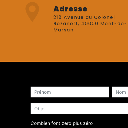
Adresse
218 Avenue du Colonel
Rozanoff, 40000 Mont-de-
Marsan
Combien font zéro plus zéro