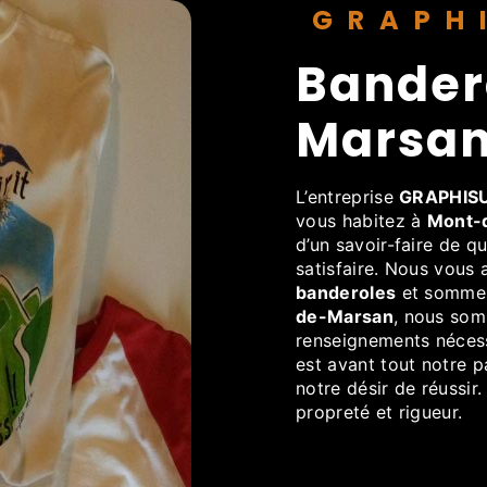
GRAP
banderoles à Mont-de-
Marsa
L’entreprise
GRAPHIS
vous habitez à
Mont-
d’un savoir-faire de q
satisfaire. Nous vous
banderoles
et sommes 
de-Marsan
, nous som
renseignements nécess
est avant tout notre p
notre désir de réussir.
propreté et rigueur.