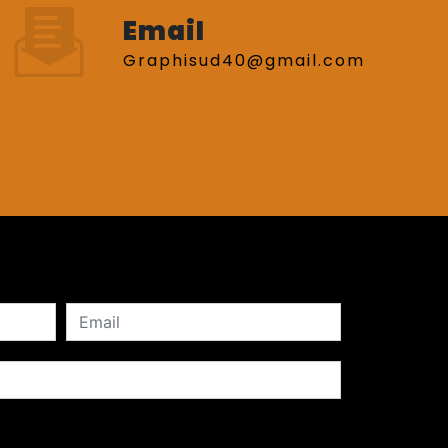
Email
graphisud40@gmail.com