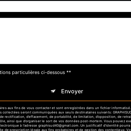
tions particulières ci-dessous **
Envoyer
 aux fins de vous contacter et sont enregistrées dans un fichier informatisé.
es collectées seront communiquées aux seuls destinataires suivants: GRAPHIS
rectification, d’effacement, de portabilité, de limitation, d’opposition, de ret
rôle, ainsi que d’organiser le sort de vos données post-mortem. Vous pouvez exe
lectronique à l'adresse graphisud40@gmail.com. Un justificatif d'identité pou
e de prescription légale aux fins probatoires et de gestion des contentieux. Vous