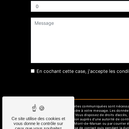
En cochant cette case, j'accepte les condi
** Les données personnelles communiquées sont nécessaires
dans le seul but de répondre à votre message. Les donné
graphisud40@gmail.com. Vous disposez de droits d’accès, de 
Ce site utilise des cookies et
d’introduire une réclamation auprès d’une autorité de cont
vous donne le contrôle sur
Colonel Rozanoff, 40000 Mont-de-Marsan ou par courrier é
ceux que vous souhaitez
pendant la période de prise de contact puis pendant la duré