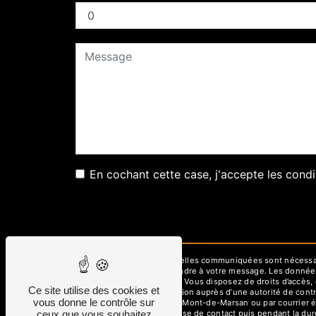
En cochant cette case, j'accepte les condi
** Les données personnelles communiquées sont nécessaires
dans le seul but de répondre à votre message. Les donné
graphisud40@gmail.com. Vous disposez de droits d’accès, de 
Ce site utilise des cookies et
d’introduire une réclamation auprès d’une autorité de cont
vous donne le contrôle sur
Colonel Rozanoff, 40000 Mont-de-Marsan ou par courrier é
ceux que vous souhaitez
pendant la période de prise de contact puis pendant la duré