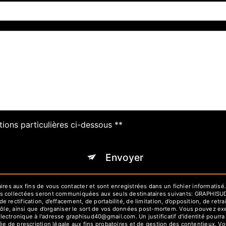
tions particulières ci-dessous **
Envoyer
 aux fins de vous contacter et sont enregistrées dans un fichier informatisé.
es collectées seront communiquées aux seuls destinataires suivants: GRAPHIS
rectification, d’effacement, de portabilité, de limitation, d’opposition, de ret
rôle, ainsi que d’organiser le sort de vos données post-mortem. Vous pouvez exe
lectronique à l'adresse graphisud40@gmail.com. Un justificatif d'identité pou
e de prescription légale aux fins probatoires et de gestion des contentieux. Vous