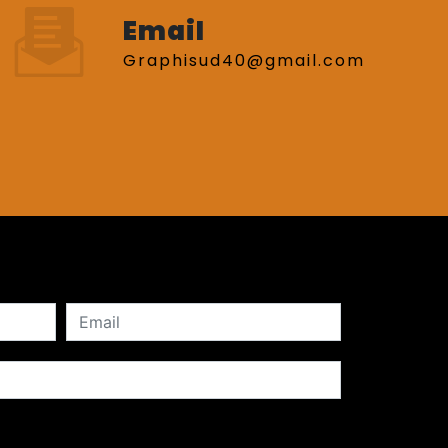
Email
graphisud40@gmail.com