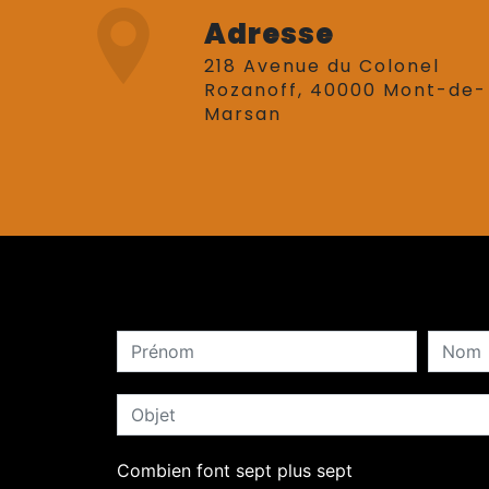
Adresse
218 Avenue du Colonel
Rozanoff, 40000 Mont-de-
Marsan
Combien font sept plus sept